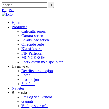
English
Hjem
Produkter
Calacatta-serien
Carrara-serien
Kvarts jade serien
Glitrende serie
Klassisk serie
FIN Partikkel
MONOKROM
Sparklestein med speilbiter
Hvem vi er
Bedriftsintroduksjon
Fordel
Produksjon
Sertifikat
Nyheter
Brukerstøtte
Stell og vedlikehold
Garanti
Vanlige spørsmål